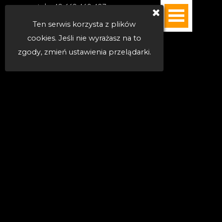
Sklep internetowy
tel. +48 668 460 487
MENU >>
|  e-mail
Ten serwis korzysta z plików
|  WhatsApp
cookies. Jeśli nie wyrażasz na to
zgody, zmień ustawienia przelądarki.