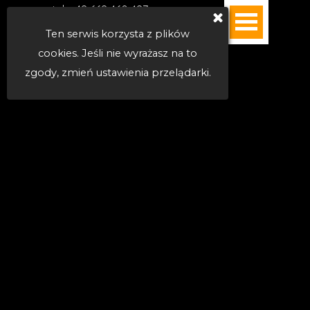
Sklep internetowy
tel. +48 668 460 487
MENU >>
|  e-mail
Ten serwis korzysta z plików
|  WhatsApp
cookies. Jeśli nie wyrażasz na to
zgody, zmień ustawienia przelądarki.